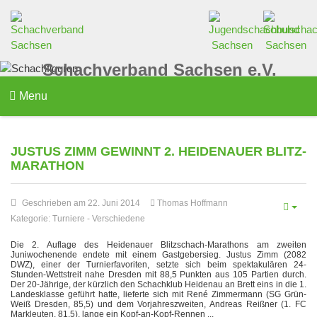
Schachverband Sachsen e.V.
Menu
JUSTUS ZIMM GEWINNT 2. HEIDENAUER BLITZ-
MARATHON
Geschrieben am 22. Juni 2014
Thomas Hoffmann
Kategorie:
Turniere
-
Verschiedene
Die 2. Auflage des Heidenauer Blitzschach-Marathons am zweiten
Juniwochenende endete mit einem Gastgebersieg. Justus Zimm (2082
DWZ), einer der Turnierfavoriten, setzte sich beim spektakulären 24-
Stunden-Wettstreit nahe Dresden mit 88,5 Punkten aus 105 Partien durch.
Der 20-Jährige, der kürzlich den Schachklub Heidenau an Brett eins in die 1.
Landesklasse geführt hatte, lieferte sich mit René Zimmermann (SG Grün-
Weiß Dresden, 85,5) und dem Vorjahreszweiten, Andreas Reißner (1. FC
Markleuten, 81,5), lange ein Kopf-an-Kopf-Rennen ...