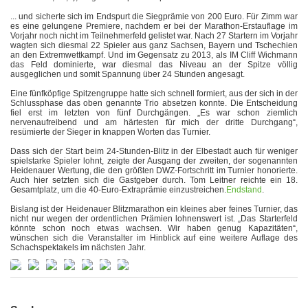
... und sicherte sich im Endspurt die Siegprämie von 200 Euro. Für Zimm war
es eine gelungene Premiere, nachdem er bei der Marathon-Erstauflage im
Vorjahr noch nicht im Teilnehmerfeld gelistet war. Nach 27 Startern im Vorjahr
wagten sich diesmal 22 Spieler aus ganz Sachsen, Bayern und Tschechien
an den Extremwettkampf. Und im Gegensatz zu 2013, als IM Cliff Wichmann
das Feld dominierte, war diesmal das Niveau an der Spitze völlig
ausgeglichen und somit Spannung über 24 Stunden angesagt.
Eine fünfköpfige Spitzengruppe hatte sich schnell formiert, aus der sich in der
Schlussphase das oben genannte Trio absetzen konnte. Die Entscheidung
fiel erst im letzten von fünf Durchgängen. „Es war schon ziemlich
nervenaufreibend und am härtesten für mich der dritte Durchgang“,
resümierte der Sieger in knappen Worten das Turnier.
Dass sich der Start beim 24-Stunden-Blitz in der Elbestadt auch für weniger
spielstarke Spieler lohnt, zeigte der Ausgang der zweiten, der sogenannten
Heidenauer Wertung, die den größten DWZ-Fortschritt im Turnier honorierte.
Auch hier setzten sich die Gastgeber durch. Tom Leitner reichte ein 18.
Gesamtplatz, um die 40-Euro-Extraprämie einzustreichen.
Endstand
.
Bislang ist der Heidenauer Blitzmarathon ein kleines aber feines Turnier, das
nicht nur wegen der ordentlichen Prämien lohnenswert ist. „Das Starterfeld
könnte schon noch etwas wachsen. Wir haben genug Kapazitäten“,
wünschen sich die Veranstalter im Hinblick auf eine weitere Auflage des
Schachspektakels im nächsten Jahr.