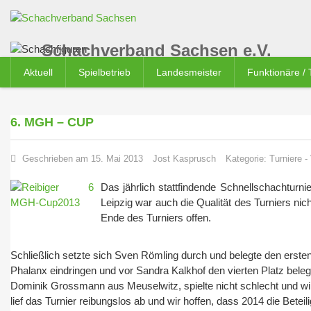
Schachverband Sachsen e.V.
Aktuell
Spielbetrieb
Landesmeister
Funktionäre /
6. MGH – CUP
Geschrieben am 15. Mai 2013
Jost Kasprusch
Kategorie:
Turniere
-
Das jährlich stattfindende Schnellschachturni
Leipzig war auch die Qualität des Turniers nic
Ende des Turniers offen.
Schließlich setzte sich Sven Römling durch und belegte den ersten
Phalanx eindringen und vor Sandra Kalkhof den vierten Platz belege
Dominik Grossmann aus Meuselwitz, spielte nicht schlecht und w
lief das Turnier reibungslos ab und wir hoffen, dass 2014 die Beteil