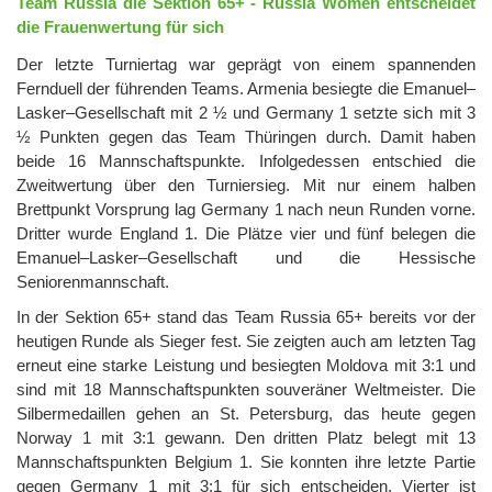
Team Russia die Sektion 65+ - Russia Women entscheidet
die Frauenwertung für sich
Der letzte Turniertag war geprägt von einem spannenden
Fernduell der führenden Teams. Armenia besiegte die Emanuel–
Lasker–Gesellschaft mit 2 ½ und Germany 1 setzte sich mit 3
½ Punkten gegen das Team Thüringen durch. Damit haben
beide 16 Mannschaftspunkte. Infolgedessen entschied die
Zweitwertung über den Turniersieg. Mit nur einem halben
Brettpunkt Vorsprung lag Germany 1 nach neun Runden vorne.
Dritter wurde England 1. Die Plätze vier und fünf belegen die
Emanuel–Lasker–Gesellschaft und die Hessische
Seniorenmannschaft.
In der Sektion 65+ stand das Team Russia 65+ bereits vor der
heutigen Runde als Sieger fest. Sie zeigten auch am letzten Tag
erneut eine starke Leistung und besiegten Moldova mit 3:1 und
sind mit 18 Mannschaftspunkten souveräner Weltmeister. Die
Silbermedaillen gehen an St. Petersburg, das heute gegen
Norway 1 mit 3:1 gewann. Den dritten Platz belegt mit 13
Mannschaftspunkten Belgium 1. Sie konnten ihre letzte Partie
gegen Germany 1 mit 3:1 für sich entscheiden. Vierter ist