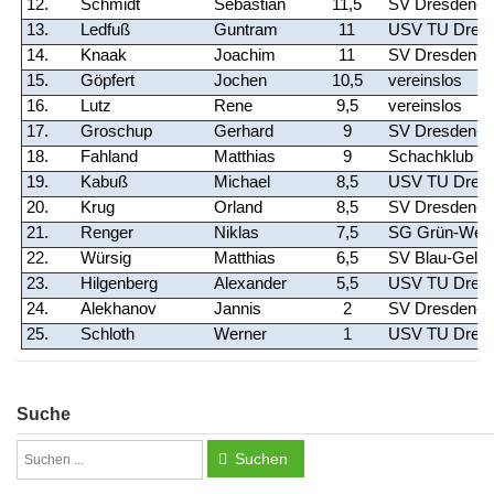
12.
Schmidt
Sebastian
11,5
SV Dresden-St
13.
Ledfuß
Guntram
11
USV TU Dres
14.
Knaak
Joachim
11
SV Dresden-L
15.
Göpfert
Jochen
10,5
vereinslos
16.
Lutz
Rene
9,5
vereinslos
17.
Groschup
Gerhard
9
SV Dresden-St
18.
Fahland
Matthias
9
Schachklub H
19.
Kabuß
Michael
8,5
USV TU Dres
20.
Krug
Orland
8,5
SV Dresden-St
21.
Renger
Niklas
7,5
SG Grün-Weiß
22.
Würsig
Matthias
6,5
SV Blau-Gelb
23.
Hilgenberg
Alexander
5,5
USV TU Dres
24.
Alekhanov
Jannis
2
SV Dresden-St
25.
Schloth
Werner
1
USV TU Dres
Suche
Suchen