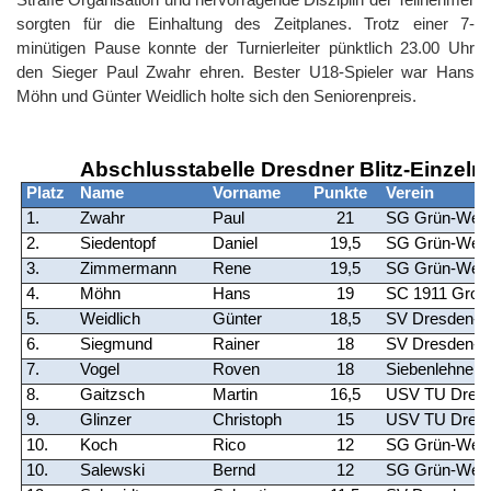
sorgten für die Einhaltung des Zeitplanes. Trotz einer 7-
minütigen Pause konnte der Turnierleiter pünktlich 23.00 Uhr
den Sieger Paul Zwahr ehren. Bester U18-Spieler war Hans
Möhn und Günter Weidlich holte sich den Seniorenpreis.
Abschlusstabelle Dresdner Blitz-Einzelm
Platz
Name
Vorname
Punkte
Verein
1.
Zwahr
Paul
21
SG Grün-Weiß
2.
Siedentopf
Daniel
19,5
SG Grün-Weiß
3.
Zimmermann
Rene
19,5
SG Grün-Weiß
4.
Möhn
Hans
19
SC 1911 Großr
5.
Weidlich
Günter
18,5
SV Dresden-L
6.
Siegmund
Rainer
18
SV Dresden-St
7.
Vogel
Roven
18
Siebenlehner 
8.
Gaitzsch
Martin
16,5
USV TU Dres
9.
Glinzer
Christoph
15
USV TU Dres
10.
Koch
Rico
12
SG Grün-Weiß
10.
Salewski
Bernd
12
SG Grün-Weiß