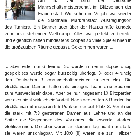
Am 8. Mai fand die Deutsche
Mannschaftsmeisterschaft im Blitzschach der
Frauen statt. Wie schon im Vorjahr war wieder
die Stadthalle Markranstädt Austragungsort
des Turniers. Ein Banner quer über der Hauptstraße kündete
vom bevorstehenden Wettkampf. Alles war perfekt vorbereitet
und eigentlich hätten mindestens doppelt so viele Spielerinnen in
die großzügigen Räume gepasst. Gekommen waren ...
... aber leider nur 6 Teams. So wurde immerhin doppelrundig
gespielt (es wurde sogar kurzzeitig überlegt, 3- oder 4-rundig
den Deutschen Blitzmannschaftsmeister zu ermitteln). Die
Großlehnaer Damen hatten als einziges Team eine Spielerin
zum Auswechseln dabei. Aber bei nur insgesamt 10 Blitzpartien
war dies nicht wirklich ein Vorteil. Nach den ersten 5 Runden lag
Großlehna mit mageren 5:5 Punkten nur auf Platz 3. Vor ihnen
die stark mit 7:3 gestarteten Damen aus Lehrte und an der
Spitze die Siegerinnen des Vorjahres, die erwartet starken
Gohliserinnen. Die aber waren an deisem Tag nicht nur stark,
sie waren unschlagbar. Mit 10:0 (!!) waren sie zur Halbzeit