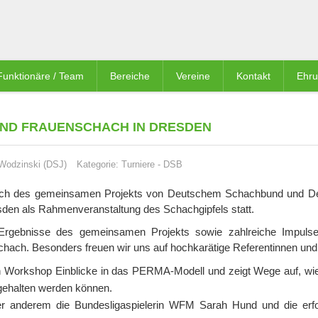
Funktionäre / Team
Bereiche
Vereine
Kontakt
Ehr
ND FRAUENSCHACH IN DRESDEN
 Wodzinski (DSJ)
Kategorie:
Turniere
-
DSB
ach des gemeinsamen Projekts von Deutschem Schachbund und D
esden als Rahmenveranstaltung des Schachgipfels statt.
 Ergebnisse des gemeinsamen Projekts sowie zahlreiche Impulse
hach. Besonders freuen wir uns auf hochkarätige Referentinnen und
n Workshop Einblicke in das PERMA-Modell und zeigt Wege auf, wi
 gehalten werden können.
er anderem die Bundesligaspielerin WFM Sarah Hund und die erfo