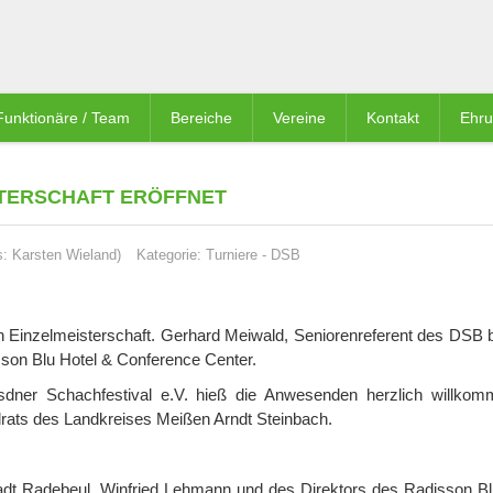
Funktionäre / Team
Bereiche
Vereine
Kontakt
Ehr
STERSCHAFT ERÖFFNET
: Karsten Wieland)
Kategorie:
Turniere
-
DSB
en Einzelmeisterschaft. Gerhard Meiwald, Seniorenreferent des DSB 
on Blu Hotel & Conference Center.
dner Schachfestival e.V. hieß die Anwesenden herzlich willko
rats des Landkreises Meißen Arndt Steinbach.
dt Radebeul, Winfried Lehmann und des Direktors des Radisson Bl