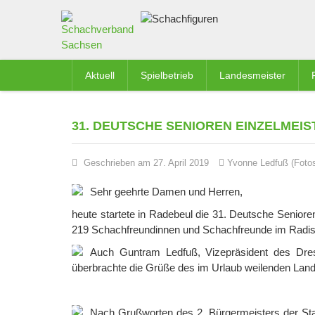
Aktuell
Spielbetrieb
Landesmeister
31. DEUTSCHE SENIOREN EINZELMEI
Geschrieben am 27. April 2019
Yvonne Ledfuß (Fotos
Sehr geehrte Damen und Herren,
heute startete in Radebeul die 31. Deutsche Senior
219 Schachfreundinnen und Schachfreunde im Radiss
Auch Guntram Ledfuß, Vizepräsident des Dres
überbrachte die Grüße des im Urlaub weilenden Land
Nach Grußworten des 2. Bürgermeisters der Sta