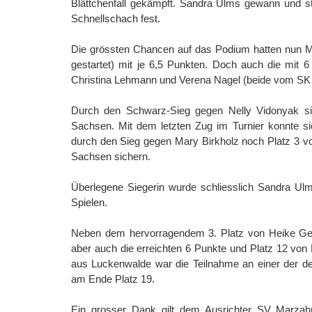
Blättchenfall gekämpft. Sandra Ulms gewann und st
Schnellschach fest.
Die grössten Chancen auf das Podium hatten nun Mar
gestartet) mit je 6,5 Punkten. Doch auch die mit 
Christina Lehmann und Verena Nagel (beide vom SK 
Durch den Schwarz-Sieg gegen Nelly Vidonyak sic
Sachsen. Mit dem letzten Zug im Turnier konnte s
durch den Sieg gegen Mary Birkholz noch Platz 3 vo
Sachsen sichern.
Überlegene Siegerin wurde schliesslich Sandra Ul
Spielen.
Neben dem hervorragendem 3. Platz von Heike Ge
aber auch die erreichten 6 Punkte und Platz 12 von
aus Luckenwalde war die Teilnahme an einer der de
am Ende Platz 19.
Ein grosser Dank gilt dem Ausrichter SV Marzah