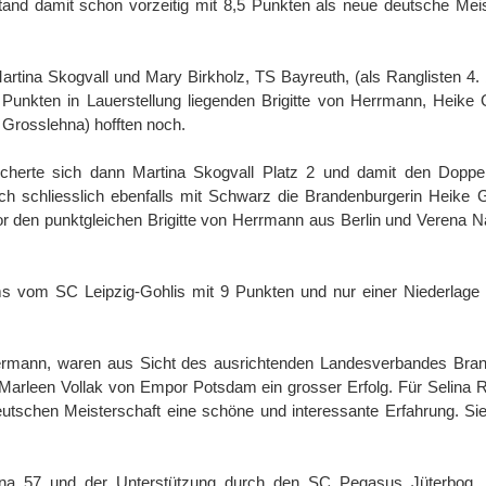
and damit schon vorzeitig mit 8,5 Punkten als neue deutsche Meis
tina Skogvall und Mary Birkholz, TS Bayreuth, (als Ranglisten 4. 
6 Punkten in Lauerstellung liegenden Brigitte von Herrmann, Heike
Grosslehna) hofften noch.
herte sich dann Martina Skogvall Platz 2 und damit den Doppel
ich schliesslich ebenfalls mit Schwarz die Brandenburgerin Heike
r den punktgleichen Brigitte von Herrmann aus Berlin und Verena N
ms vom SC Leipzig-Gohlis mit 9 Punkten und nur einer Niederlage
rmann, waren aus Sicht des ausrichtenden Landesverbandes Bra
 Marleen Vollak von Empor Potsdam ein grosser Erfolg. Für Selina R
utschen Meisterschaft eine schöne und interessante Erfahrung. Sie
na 57 und der Unterstützung durch den SC Pegasus Jüterbog, 