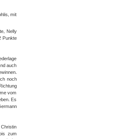
lis, mit
e, Nelly
2 Punkte
ederlage
Und auch
ewinnen.
och noch
Richtung
eyme vom
eben. Es
 Germann
Christin
bis zum