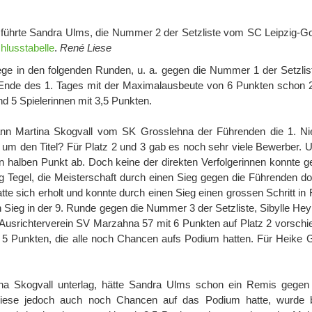
 führte Sandra Ulms, die Nummer 2 der Setzliste vom SC Leipzig-Goh
hlusstabelle
.
René Liese
iege in den folgenden Runden, u. a. gegen die Nummer 1 der Setzlist
nde des 1. Tages mit der Maximalausbeute von 6 Punkten schon 
nd 5 Spielerinnen mit 3,5 Punkten.
dann Martina Skogvall vom SK Grosslehna der Führenden die 1. Ni
um den Titel? Für Platz 2 und 3 gab es noch sehr viele Bewerber. 
 halben Punkt ab. Doch keine der direkten Verfolgerinnen konnte g
 Tegel, die Meisterschaft durch einen Sieg gegen die Führenden d
e sich erholt und konnte durch einen Sieg einen grossen Schritt in 
 Sieg in der 9. Runde gegen die Nummer 3 der Setzliste, Sibylle H
srichterverein SV Marzahna 57 mit 6 Punkten auf Platz 2 vorschi
mit 5 Punkten, die alle noch Chancen aufs Podium hatten. Für Heike
a Skogvall unterlag, hätte Sandra Ulms schon ein Remis gegen 
diese jedoch auch noch Chancen auf das Podium hatte, wurde 