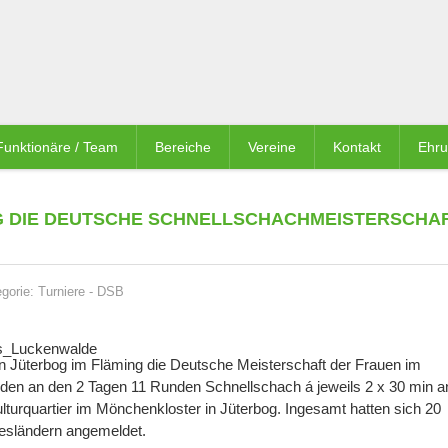
Funktionäre / Team
Bereiche
Vereine
Kontakt
Ehr
G DIE DEUTSCHE SCHNELLSCHACHMEISTERSCHA
egorie:
Turniere
-
DSB
 in Jüterbog im Fläming die Deutsche Meisterschaft der Frauen im
nden an den 2 Tagen 11 Runden Schnellschach á jeweils 2 x 30 min a
turquartier im Mönchenkloster in Jüterbog. Ingesamt hatten sich 20
esländern angemeldet.