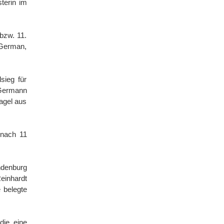
terin im
bzw. 11.
 German,
sieg für
 Germann
agel aus
 nach 11
ndenburg
einhardt
 belegte
die eine