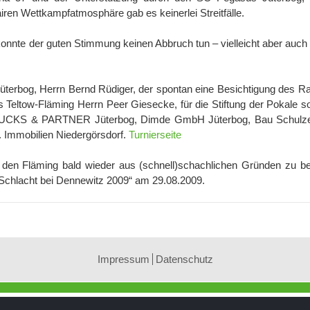
airen Wettkampfatmosphäre gab es keinerlei Streitfälle.
onnte der guten Stimmung keinen Abbruch tun – vielleicht aber auch 
üterbog, Herrn Bernd Rüdiger, der spontan eine Besichtigung des R
 Teltow-Fläming Herrn Peer Giesecke, für die Stiftung der Pokale s
te PUCKS & PARTNER Jüterbog, Dimde GmbH Jüterbog, Bau Schul
 Immobilien Niedergörsdorf.
Turnierseite
 den Fläming bald wieder aus (schnell)schachlichen Gründen zu b
Schlacht bei Dennewitz 2009“ am 29.08.2009.
Impressum
Datenschutz