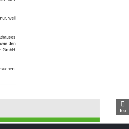
nur, weil
athauses
owie den
ze GmbH
esuchen:
Top