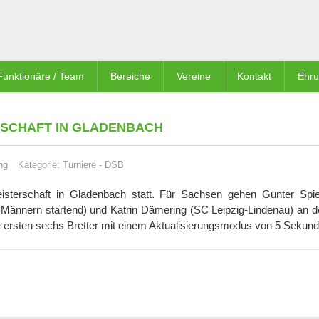
Funktionäre / Team
Bereiche
Vereine
Kontakt
Ehr
SCHAFT IN GLADENBACH
ng
Kategorie:
Turniere
-
DSB
eisterschaft in Gladenbach statt. Für Sachsen gehen Gunter Sp
 Männern startend) und Katrin Dämering (SC Leipzig-Lindenau) an de
e ersten sechs Bretter mit einem Aktualisierungsmodus von 5 Sekund