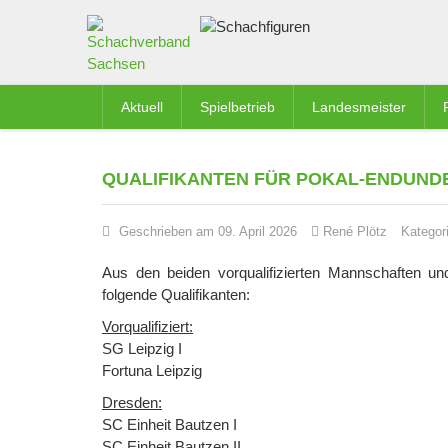
Aktuell
Spielbetrieb
Landesmeister
QUALIFIKANTEN FÜR POKAL-ENDUND
Geschrieben am 09. April 2026
René Plötz
Kategor
Aus den beiden vorqualifizierten Mannschaften un
folgende Qualifikanten:
Vorqualifiziert:
SG Leipzig I
Fortuna Leipzig
Dresden:
SC Einheit Bautzen I
SC Einheit Bautzen II