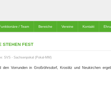
Funktionäre / Team
Bereiche
Vereine
Kontakt
Ehr
E STEHEN FEST
ie:
SVS
-
Sachsenpokal (Pokal-MM)
d den Vorrunden in Großröhrsdorf, Krostitz und Neukirchen erge