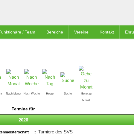
Funktionäre / Team
Bereiche
Vereine
Kontakt
Ehr
hr
Nach Monat
Nach Woche
Heute
Suche
Gehe zu
Monat
Termine für
2026
:: Turniere des SVS
tenmeisterschaft