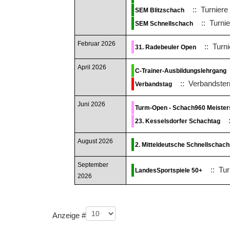
:: Turniere
SEM Blitzschach
:: Turni
SEM Schnellschach
Februar 2026
:: Turni
31. Radebeuler Open
April 2026
C-Trainer-Ausbildungslehrgang
:: Verbandster
Verbandstag
Juni 2026
Turm-Open - Schach960 Meister
:
23. Kesselsdorfer Schachtag
August 2026
2. Mitteldeutsche Schnellschac
September
:: Tur
LandesSportspiele 50+
2026
Limite der Paginierungsliste
Anzeige #