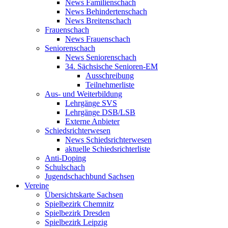
News Familienschach
News Behindertenschach
News Breitenschach
Frauenschach
News Frauenschach
Seniorenschach
News Seniorenschach
34. Sächsische Senioren-EM
Ausschreibung
Teilnehmerliste
Aus- und Weiterbildung
Lehrgänge SVS
Lehrgänge DSB/LSB
Externe Anbieter
Schiedsrichterwesen
News Schiedsrichterwesen
aktuelle Schiedsrichterliste
Anti-Doping
Schulschach
Jugendschachbund Sachsen
Vereine
Übersichtskarte Sachsen
Spielbezirk Chemnitz
Spielbezirk Dresden
Spielbezirk Leipzig