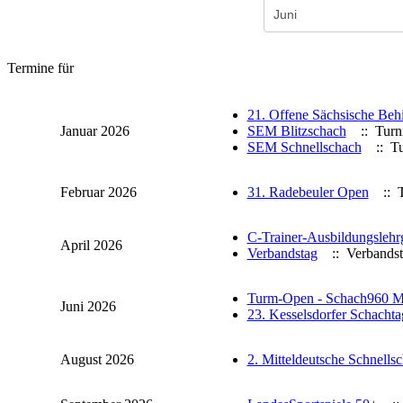
Termine für
21. Offene Sächsische Behi
Januar 2026
SEM Blitzschach
:: Turn
SEM Schnellschach
:: Tu
Februar 2026
31. Radebeuler Open
:: T
C-Trainer-Ausbildungslehr
April 2026
Verbandstag
:: Verbandst
Turm-Open - Schach960 Me
Juni 2026
23. Kesselsdorfer Schachta
August 2026
2. Mitteldeutsche Schnells