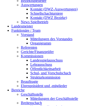
Bezirksspielleiter
Auswertungen
Kontakt (DWZ-Auswertungen)
Schnellschachturniere
Kontakt (DWZ Bezirke)
News Spielbetrieb
Landesmeister
Funktionäre / Team
Vorstand
Mitteilungen des Vorstandes
Organigramm
Referenten
Gerichte/Finanzprüfer
Kommissionen
Landesspielausschuss
Lehrausschuss
Öffentlichkeitsarbeit
Schul- und Vorschulschach
Strukturkommission
Beauftragte
Ehrenpräsident und -mitglieder
Bereiche
Geschäftsstelle
Mitteilungen der Geschäftsstelle
Breitenschach