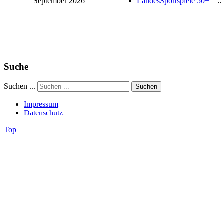
September 2026
LandesSportspiele 50+
::
Limite der Paginierungsliste
Suche
Suchen ...
Suchen
Impressum
Datenschutz
Top