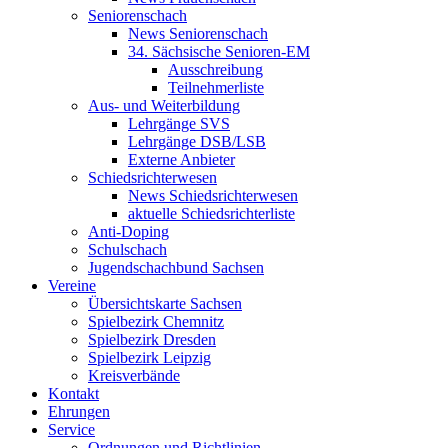
Seniorenschach
News Seniorenschach
34. Sächsische Senioren-EM
Ausschreibung
Teilnehmerliste
Aus- und Weiterbildung
Lehrgänge SVS
Lehrgänge DSB/LSB
Externe Anbieter
Schiedsrichterwesen
News Schiedsrichterwesen
aktuelle Schiedsrichterliste
Anti-Doping
Schulschach
Jugendschachbund Sachsen
Vereine
Übersichtskarte Sachsen
Spielbezirk Chemnitz
Spielbezirk Dresden
Spielbezirk Leipzig
Kreisverbände
Kontakt
Ehrungen
Service
Ordnungen und Richtlinien