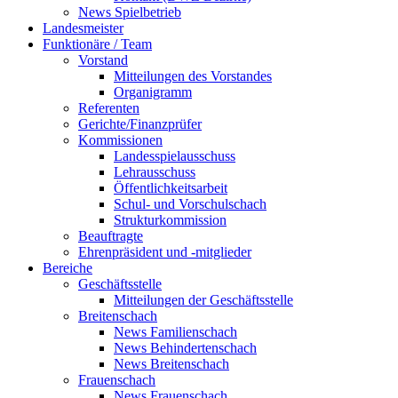
News Spielbetrieb
Landesmeister
Funktionäre / Team
Vorstand
Mitteilungen des Vorstandes
Organigramm
Referenten
Gerichte/Finanzprüfer
Kommissionen
Landesspielausschuss
Lehrausschuss
Öffentlichkeitsarbeit
Schul- und Vorschulschach
Strukturkommission
Beauftragte
Ehrenpräsident und -mitglieder
Bereiche
Geschäftsstelle
Mitteilungen der Geschäftsstelle
Breitenschach
News Familienschach
News Behindertenschach
News Breitenschach
Frauenschach
News Frauenschach