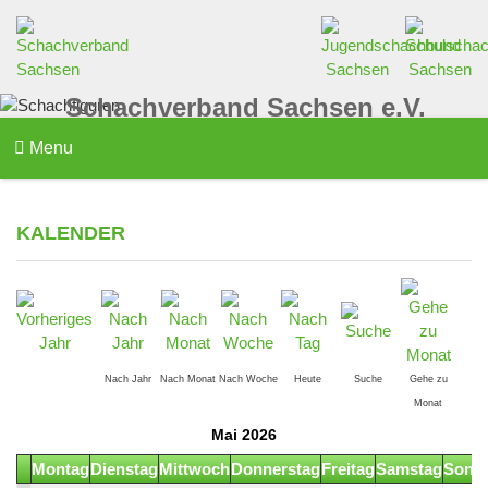
Schachverband Sachsen e.V.
Menu
KALENDER
Nach Jahr
Nach Monat
Nach Woche
Heute
Suche
Gehe zu
Monat
Mai 2026
Montag
Dienstag
Mittwoch
Donnerstag
Freitag
Samstag
Sonn