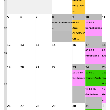
Summer
31
Prag Ope
...
5
6
7
8
9
10
11
Adolf Anderssen
08:00
14:00 1.
...
XXV.
Schnellschac
32
OLOMOUC
...
CH ...
12
13
14
15
16
17
18
09:00 2.
09:00 
33
Krostitzer S
Krosti
...
...
19
20
21
22
23
24
25
15:30 35.
10:00 C-
10:00 
Geithainer
Trainer-Ausbi
Traine
...
...
Ausbi .
34
15:30 35.
15:30 
Geithainer ...
Geitha
...
1
26
27
28
29
30
31