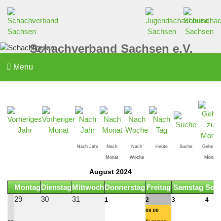
Schachverband Sachsen e.V.
Menu
Nach Jahr
Nach
Nach
Heute
Suche
Gehe zu
Monat
Woche
Monat
August 2024
Montag
Dienstag
Mittwoch
Donnerstag
Freitag
Samstag
Son
29
30
31
1
2
3
4
08:00