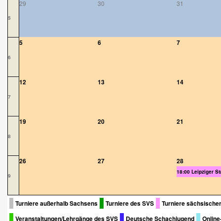
29
30
31
5
5
6
7
6
12
13
14
7
19
20
21
8
26
27
28
18:00 Leipziger Sta
9
Turniere außerhalb Sachsens
Turniere des SVS
Turniere sächsischer
Veranstaltungen/Lehrgänge des SVS
Deutsche Schachjugend
Online