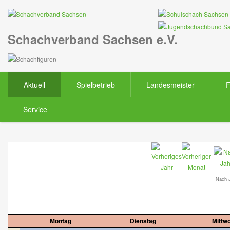
Schachverband Sachsen e.V.
Aktuell
Spielbetrieb
Landesmeister
F
Service
Nach 
Montag
Dienstag
Mittw