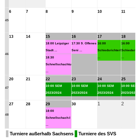
6
7
8
9
10
11
45
13
14
15
16
17
18
18:00 Leipziger
17:30 9. Offenes
16:00
16:00
Stadt ...
Seni ...
Schiedsrichterl
Schiedsricht
46
...
...
18:30
Schnellschachtu
...
20
21
22
23
24
25
10:00 SEM
10:00 SEM
10:00 SEM
10:00 SEM
47
2023/2024
2023/2024
2023/2024
2023/2024
1
2
27
28
29
30
18:00
48
Schnellschach-I
...
Turniere außerhalb Sachsens
Turniere des SVS