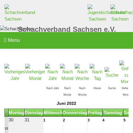
Schachverband Sachsen e.V.
Menu
Nach Jahr
Nach
Nach
Heute
Suche
Gehe zu
Monat
Woche
Monat
Juni 2022
Montag
Dienstag
Mittwoch
Donnerstag
Freitag
Samstag
Son
30
31
1
2
3
4
5
22