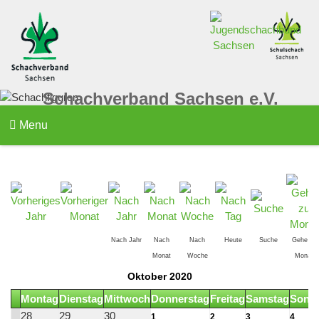
Schachverband Sachsen e.V.
Menu
Nach Jahr
Nach
Nach
Heute
Suche
Gehe zu
Monat
Woche
Monat
Oktober 2020
Montag
Dienstag
Mittwoch
Donnerstag
Freitag
Samstag
Sonn
28
29
30
1
2
3
4