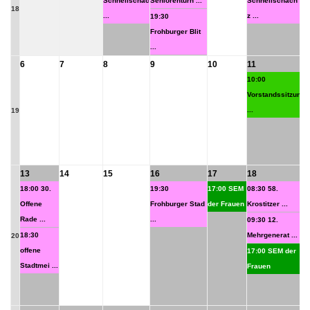
Schnellschac
Seniorenturn ...
Schnellschach
Ru
18
...
z ...
...
19:30
Frohburger Blit
10
...
Ma
6
7
8
9
10
11
1
10:00
09
Vorstandssitzun
St
...
Dr
19
09
Sp
...
13
14
15
16
17
18
1
18:00 30.
19:30
17:00 SEM
08:30 58.
21
Offene
Frohburger Stad
der Frauen
Krostitzer ...
Ke
Rade ...
...
...
09:30 12.
18:30
Mehrgenerat ...
27
20
offene
Ob
17:00 SEM der
Stadtmei ...
...
Frauen
17
de