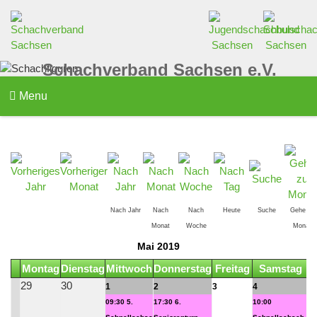
Schachverband Sachsen e.V.
Menu
Nach Jahr
Nach
Nach
Heute
Suche
Gehe zu
Monat
Woche
Monat
Mai 2019
Montag
Dienstag
Mittwoch
Donnerstag
Freitag
Samstag
S
29
30
1
2
3
4
5
09:30 5.
17:30 6.
10:00
10