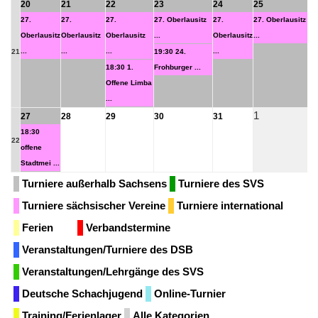
20
21
22
23
24
25
2
27.
27.
27.
27. Oberlausitz
27.
27. Oberlausitz
Oberlausitz
Oberlausitz
Oberlausitz
...
Oberlausitz
...
...
...
...
...
21
19:30 24.
18:30 1.
Frohburger ...
Offene Limba
...
1
2
27
28
29
30
31
18:30
22
offene
Stadtmei ...
Turniere außerhalb Sachsens
Turniere des SVS
Turniere sächsischer Vereine
Turniere international
Ferien
Verbandstermine
Veranstaltungen/Turniere des DSB
Veranstaltungen/Lehrgänge des SVS
Deutsche Schachjugend
Online-Turnier
Training/Ferienlager
Alle Kategorien ...