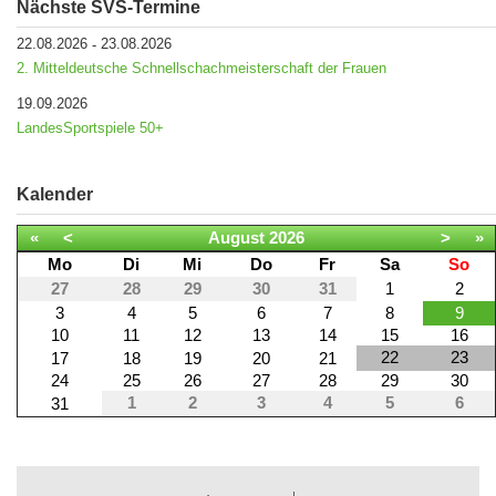
Nächste SVS-Termine
22.08.2026
23.08.2026
-
2. Mitteldeutsche Schnellschachmeisterschaft der Frauen
19.09.2026
LandesSportspiele 50+
Kalender
«
<
August
2026
>
»
Mo
Di
Mi
Do
Fr
Sa
So
27
28
29
30
31
1
2
3
4
5
6
7
8
9
10
11
12
13
14
15
16
22
23
17
18
19
20
21
24
25
26
27
28
29
30
1
2
3
4
5
6
31