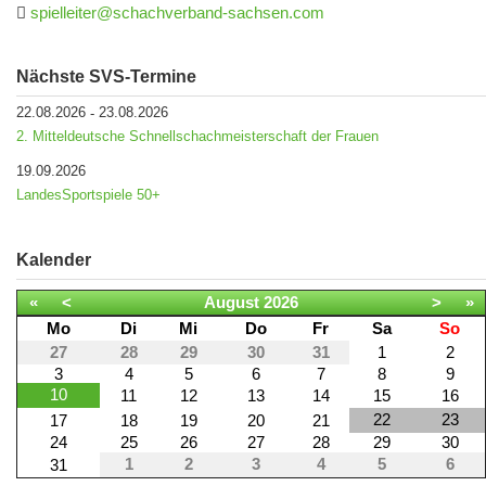
spielleiter@schachverband-sachsen.com
Nächste SVS-Termine
22.08.2026
23.08.2026
-
2. Mitteldeutsche Schnellschachmeisterschaft der Frauen
19.09.2026
LandesSportspiele 50+
Kalender
«
<
August
2026
>
»
Mo
Di
Mi
Do
Fr
Sa
So
27
28
29
30
31
1
2
3
4
5
6
7
8
9
10
11
12
13
14
15
16
22
23
17
18
19
20
21
24
25
26
27
28
29
30
1
2
3
4
5
6
31