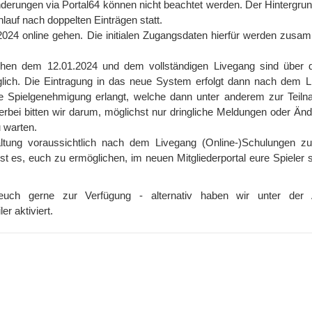
derungen via Portal64 können nicht beachtet werden. Der Hintergrund
uchlauf nach doppelten Einträgen statt.
.2024 online gehen. Die initialen Zugangsdaten hierfür werden zusa
chen dem 12.01.2024 und dem vollständigen Livegang sind über d
ich. Die Eintragung in das neue System erfolgt dann nach dem L
ige Spielgenehmigung erlangt, welche dann unter anderem zur Teil
Hierbei bitten wir darum, möglichst nur dringliche Meldungen oder Ä
 warten.
altung voraussichtlich nach dem Livegang (Online-)Schulungen z
st es, euch zu ermöglichen, im neuen Mitgliederportal eure Spieler 
uch gerne zur Verfügung - alternativ haben wir unter der 
er aktiviert.