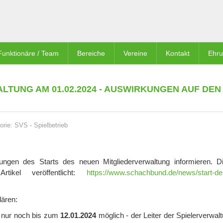
Funktionäre / Team
Bereiche
Vereine
Kontakt
Ehr
LTUNG AM 01.02.2024 - AUSWIRKUNGEN AUF DEN
orie:
SVS
-
Spielbetrieb
ngen des Starts des neuen Mitgliederverwaltung informieren. 
tikel veröffentlicht:
https://www.schachbund.de/news/start-de
ären:
4 nur noch bis zum
12.01.2024
möglich - der Leiter der Spielerverwal