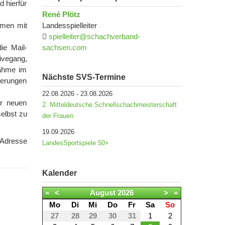
 hierfür
René Plötz
mmen mit
Landesspielleiter
spielleiter@schachverband-
ie Mail-
sachsen.com
ivegang,
nahme im
Nächste SVS-Termine
nderungen
22.08.2026
23.08.2026
-
ur neuen
2. Mitteldeutsche Schnellschachmeisterschaft
selbst zu
der Frauen
19.09.2026
Adresse
LandesSportspiele 50+
Kalender
«
<
August
2026
>
»
Mo
Di
Mi
Do
Fr
Sa
So
27
28
29
30
31
1
2