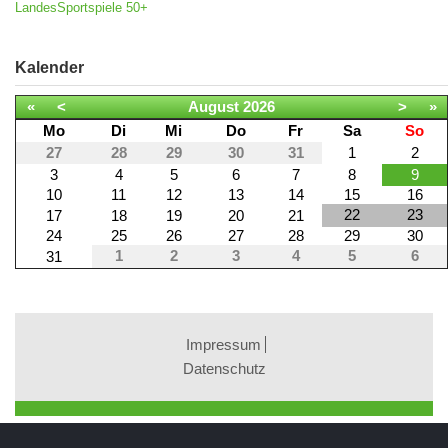
LandesSportspiele 50+
Kalender
«
<
August
2026
>
»
Mo
Di
Mi
Do
Fr
Sa
So
27
28
29
30
31
1
2
3
4
5
6
7
8
9
10
11
12
13
14
15
16
22
23
17
18
19
20
21
24
25
26
27
28
29
30
1
2
3
4
5
6
31
Impressum
Datenschutz