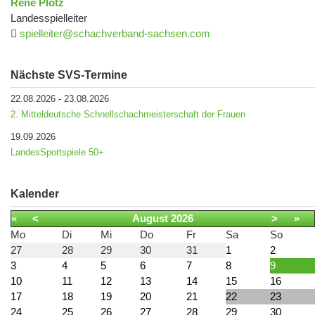
René Plötz
Landesspielleiter
spielleiter@schachverband-sachsen.com
Nächste SVS-Termine
22.08.2026
-
23.08.2026
2. Mitteldeutsche Schnellschachmeisterschaft der Frauen
19.09.2026
LandesSportspiele 50+
Kalender
«
<
August
2026
>
»
Mo
Di
Mi
Do
Fr
Sa
So
27
28
29
30
31
1
2
3
4
5
6
7
8
9
10
11
12
13
14
15
16
17
18
19
20
21
22
23
24
25
26
27
28
29
30