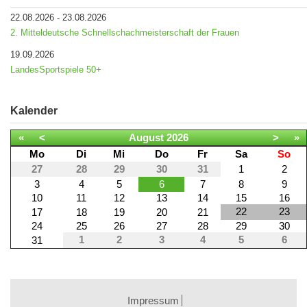
22.08.2026
23.08.2026
-
2. Mitteldeutsche Schnellschachmeisterschaft der Frauen
19.09.2026
LandesSportspiele 50+
Kalender
«
<
August
2026
>
»
Mo
Di
Mi
Do
Fr
Sa
So
27
28
29
30
31
1
2
3
4
5
6
7
8
9
10
11
12
13
14
15
16
22
23
17
18
19
20
21
24
25
26
27
28
29
30
1
2
3
4
5
6
31
Impressum