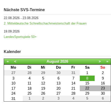
Nächste SVS-Termine
22.08.2026
23.08.2026
-
2. Mitteldeutsche Schnellschachmeisterschaft der Frauen
19.09.2026
LandesSportspiele 50+
Kalender
«
<
August
2026
>
»
Mo
Di
Mi
Do
Fr
Sa
So
27
28
29
30
31
1
2
3
4
5
6
7
8
9
10
11
12
13
14
15
16
22
23
17
18
19
20
21
24
25
26
27
28
29
30
1
2
3
4
5
6
31