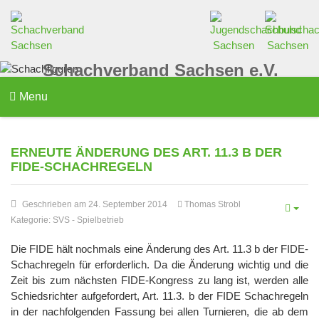
Schachverband Sachsen e.V.
Menu
ERNEUTE ÄNDERUNG DES ART. 11.3 B DER
FIDE-SCHACHREGELN
Geschrieben am 24. September 2014
Thomas Strobl
Kategorie:
SVS
-
Spielbetrieb
Die FIDE hält nochmals eine Änderung des Art. 11.3 b der FIDE-
Schachregeln für erforderlich. Da die Änderung wichtig und die
Zeit bis zum nächsten FIDE-Kongress zu lang ist, werden alle
Schiedsrichter aufgefordert, Art. 11.3. b der FIDE Schachregeln
in der nachfolgenden Fassung bei allen Turnieren, die ab dem