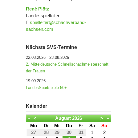
René Plötz
Landesspielleiter
spielleiter@schachverband-
sachsen.com
Nächste SVS-Termine
22.08.2026
23.08.2026
-
2. Mitteldeutsche Schnellschachmeisterschaft
der Frauen
19.09.2026
LandesSportspiele 50+
Kalender
«
<
August
2026
>
»
Mo
Di
Mi
Do
Fr
Sa
So
27
28
29
30
31
1
2