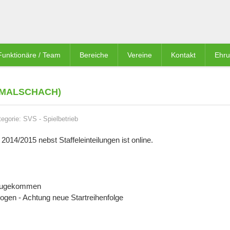
Funktionäre / Team
Bereiche
Vereine
Kontakt
Ehr
MALSCHACH)
tegorie:
SVS
-
Spielbetrieb
014/2015 nebst Staffeleinteilungen ist online.
inzugekommen
ogen - Achtung neue Startreihenfolge