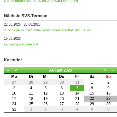
spielleiter@schachverband-sachsen.com
Nächste SVS-Termine
22.08.2026
23.08.2026
-
2. Mitteldeutsche Schnellschachmeisterschaft der Frauen
19.09.2026
LandesSportspiele 50+
Kalender
«
<
August
2026
>
»
Mo
Di
Mi
Do
Fr
Sa
So
27
28
29
30
31
1
2
3
4
5
6
7
8
9
10
11
12
13
14
15
16
22
23
17
18
19
20
21
24
25
26
27
28
29
30
1
2
3
4
5
6
31