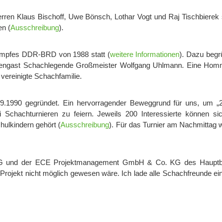
rren Klaus Bischoff, Uwe Bönsch, Lothar Vogt und Raj Tischbierek 
en (
Ausschreibung
).
ampfes DDR-BRD von 1988 statt (
weitere Informationen
). Dazu begr
 Ehrengast Schachlegende Großmeister Wolfgang Uhlmann. Eine Ho
vereinigte Schachfamilie.
.1990 gegründet. Ein hervorragender Beweggrund für uns, um „
 Schachturnieren zu feiern. Jeweils 200 Interessierte können si
hulkindern gehört (
Ausschreibung
). Für das Turnier am Nachmittag 
 AG und der ECE Projektmanagement GmbH & Co. KG des Hauptb
 Projekt nicht möglich gewesen wäre. Ich lade alle Schachfreunde ei