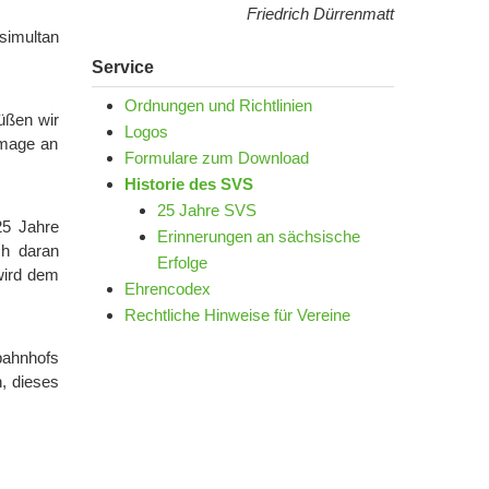
Friedrich Dürrenmatt
simultan
Service
Ordnungen und Richtlinien
üßen wir
Logos
mmage an
Formulare zum Download
Historie des SVS
25 Jahre SVS
25 Jahre
Erinnerungen an sächsische
ch daran
Erfolge
wird dem
Ehrencodex
Rechtliche Hinweise für Vereine
ahnhofs
n, dieses