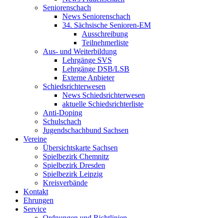
Seniorenschach
News Seniorenschach
34. Sächsische Senioren-EM
Ausschreibung
Teilnehmerliste
Aus- und Weiterbildung
Lehrgänge SVS
Lehrgänge DSB/LSB
Externe Anbieter
Schiedsrichterwesen
News Schiedsrichterwesen
aktuelle Schiedsrichterliste
Anti-Doping
Schulschach
Jugendschachbund Sachsen
Vereine
Übersichtskarte Sachsen
Spielbezirk Chemnitz
Spielbezirk Dresden
Spielbezirk Leipzig
Kreisverbände
Kontakt
Ehrungen
Service
Ordnungen und Richtlinien