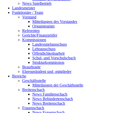
News Spielbetrieb
Landesmeister
Funktionäre / Team
Vorstand
Mitteilungen des Vorstandes
Organigramm
Referenten
Gerichte/Finanzprüfer
Kommissionen
Landesspielausschuss
Lehrausschuss
Öffentlichkeitsarbeit
Schul- und Vorschulschach
Strukturkommission
Beauftragte
Ehrenpräsident und -mitglieder
Bereiche
Geschäftsstelle
Mitteilungen der Geschäftsstelle
Breitenschach
News Familienschach
News Behindertenschach
News Breitenschach
Frauenschach
News Frauenschach