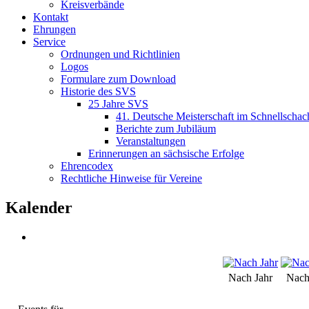
Kreisverbände
Kontakt
Ehrungen
Service
Ordnungen und Richtlinien
Logos
Formulare zum Download
Historie des SVS
25 Jahre SVS
41. Deutsche Meisterschaft im Schnellschac
Berichte zum Jubiläum
Veranstaltungen
Erinnerungen an sächsische Erfolge
Ehrencodex
Rechtliche Hinweise für Vereine
Kalender
Nach Jahr
Nach