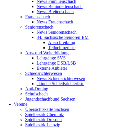
News Familienschach
News Behindertenschach
News Breitenschach
Frauenschach
News Frauenschach
Seniorenschach
News Seniorenschach
34. Sächsische Senioren-EM
Ausschreibung
Teilnehmerliste
Aus- und Weiterbildung
Lehrgänge SVS
Lehrgänge DSB/LSB
Externe Anbieter
Schiedsrichterwesen
News Schiedsrichterwesen
aktuelle Schiedsrichterliste
Anti-Doping
Schulschach
Jugendschachbund Sachsen
Vereine
Übersichtskarte Sachsen
Spielbezirk Chemnitz
Spielbezirk Dresden
Spielbezirk Leipzig