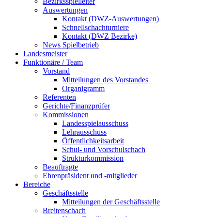
Bezirksspielleiter
Auswertungen
Kontakt (DWZ-Auswertungen)
Schnellschachturniere
Kontakt (DWZ Bezirke)
News Spielbetrieb
Landesmeister
Funktionäre / Team
Vorstand
Mitteilungen des Vorstandes
Organigramm
Referenten
Gerichte/Finanzprüfer
Kommissionen
Landesspielausschuss
Lehrausschuss
Öffentlichkeitsarbeit
Schul- und Vorschulschach
Strukturkommission
Beauftragte
Ehrenpräsident und -mitglieder
Bereiche
Geschäftsstelle
Mitteilungen der Geschäftsstelle
Breitenschach