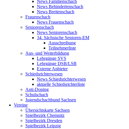
News Familienschach
News Behindertenschach
News Breitenschach
Frauenschach
News Frauenschach
Seniorenschach
News Seniorenschach
34. Sächsische Senioren-EM
Ausschreibung
Teilnehmerliste
Aus- und Weiterbildung
Lehrgänge SVS
Lehrgänge DSB/LSB
Externe Anbieter
Schiedsrichterwesen
News Schiedsrichterwesen
aktuelle Schiedsrichterliste
Anti-Doping
Schulschach
Jugendschachbund Sachsen
Vereine
Übersichtskarte Sachsen
Spielbezirk Chemnitz
Spielbezirk Dresden
Spielbezirk Leipzig