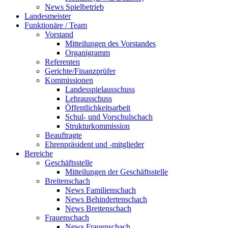
News Spielbetrieb
Landesmeister
Funktionäre / Team
Vorstand
Mitteilungen des Vorstandes
Organigramm
Referenten
Gerichte/Finanzprüfer
Kommissionen
Landesspielausschuss
Lehrausschuss
Öffentlichkeitsarbeit
Schul- und Vorschulschach
Strukturkommission
Beauftragte
Ehrenpräsident und -mitglieder
Bereiche
Geschäftsstelle
Mitteilungen der Geschäftsstelle
Breitenschach
News Familienschach
News Behindertenschach
News Breitenschach
Frauenschach
News Frauenschach