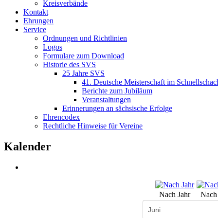
Kreisverbände
Kontakt
Ehrungen
Service
Ordnungen und Richtlinien
Logos
Formulare zum Download
Historie des SVS
25 Jahre SVS
41. Deutsche Meisterschaft im Schnellschac
Berichte zum Jubiläum
Veranstaltungen
Erinnerungen an sächsische Erfolge
Ehrencodex
Rechtliche Hinweise für Vereine
Kalender
Nach Jahr
Nach