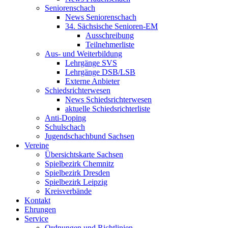
Seniorenschach
News Seniorenschach
34. Sächsische Senioren-EM
Ausschreibung
Teilnehmerliste
Aus- und Weiterbildung
Lehrgänge SVS
Lehrgänge DSB/LSB
Externe Anbieter
Schiedsrichterwesen
News Schiedsrichterwesen
aktuelle Schiedsrichterliste
Anti-Doping
Schulschach
Jugendschachbund Sachsen
Vereine
Übersichtskarte Sachsen
Spielbezirk Chemnitz
Spielbezirk Dresden
Spielbezirk Leipzig
Kreisverbände
Kontakt
Ehrungen
Service
Ordnungen und Richtlinien