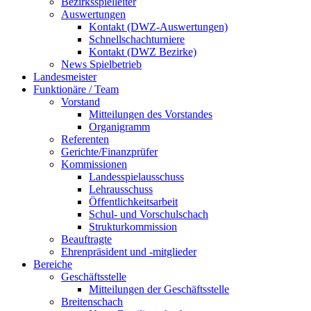
Bezirksspielleiter
Auswertungen
Kontakt (DWZ-Auswertungen)
Schnellschachturniere
Kontakt (DWZ Bezirke)
News Spielbetrieb
Landesmeister
Funktionäre / Team
Vorstand
Mitteilungen des Vorstandes
Organigramm
Referenten
Gerichte/Finanzprüfer
Kommissionen
Landesspielausschuss
Lehrausschuss
Öffentlichkeitsarbeit
Schul- und Vorschulschach
Strukturkommission
Beauftragte
Ehrenpräsident und -mitglieder
Bereiche
Geschäftsstelle
Mitteilungen der Geschäftsstelle
Breitenschach