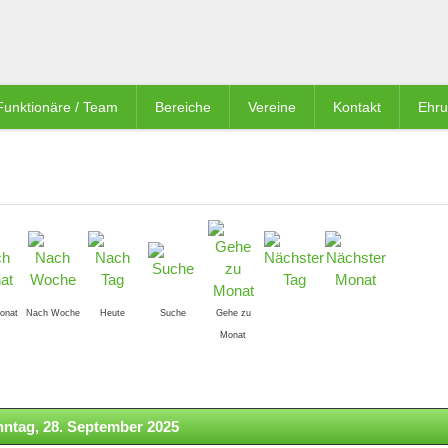
Funktionäre / Team
Bereiche
Vereine
Kontakt
Ehr
onat
Nach Woche
Heute
Suche
Gehe zu
Monat
ntag, 28. September 2025