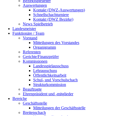
Bezirksspielleiter
Auswertungen
Kontakt (DWZ-Auswertungen)
Schnellschachturniere
Kontakt (DWZ Bezirke)
News Spielbetrieb
Landesmeister
Funktionäre / Team
Vorstand
Mitteilungen des Vorstandes
Organigramm
Referenten
Gerichte/Finanzprüfer
Kommissionen
Landesspielausschuss
Lehrausschuss
Öffentlichkeitsarbeit
Schul- und Vorschulschach
Strukturkommission
Beauftragte
Ehrenpräsident und -mitglieder
Bereiche
Geschäftsstelle
Mitteilungen der Geschäftsstelle
Breitenschach