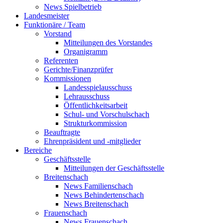
News Spielbetrieb
Landesmeister
Funktionäre / Team
Vorstand
Mitteilungen des Vorstandes
Organigramm
Referenten
Gerichte/Finanzprüfer
Kommissionen
Landesspielausschuss
Lehrausschuss
Öffentlichkeitsarbeit
Schul- und Vorschulschach
Strukturkommission
Beauftragte
Ehrenpräsident und -mitglieder
Bereiche
Geschäftsstelle
Mitteilungen der Geschäftsstelle
Breitenschach
News Familienschach
News Behindertenschach
News Breitenschach
Frauenschach
News Frauenschach