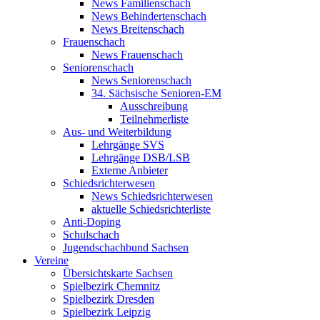
News Familienschach
News Behindertenschach
News Breitenschach
Frauenschach
News Frauenschach
Seniorenschach
News Seniorenschach
34. Sächsische Senioren-EM
Ausschreibung
Teilnehmerliste
Aus- und Weiterbildung
Lehrgänge SVS
Lehrgänge DSB/LSB
Externe Anbieter
Schiedsrichterwesen
News Schiedsrichterwesen
aktuelle Schiedsrichterliste
Anti-Doping
Schulschach
Jugendschachbund Sachsen
Vereine
Übersichtskarte Sachsen
Spielbezirk Chemnitz
Spielbezirk Dresden
Spielbezirk Leipzig