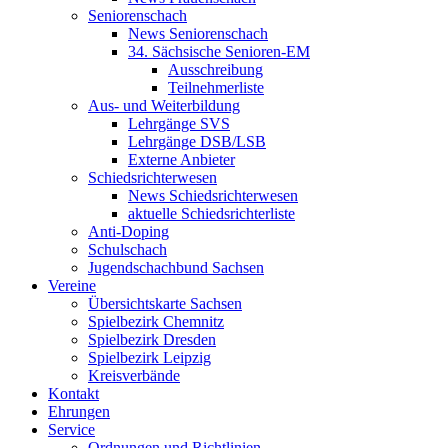
Seniorenschach
News Seniorenschach
34. Sächsische Senioren-EM
Ausschreibung
Teilnehmerliste
Aus- und Weiterbildung
Lehrgänge SVS
Lehrgänge DSB/LSB
Externe Anbieter
Schiedsrichterwesen
News Schiedsrichterwesen
aktuelle Schiedsrichterliste
Anti-Doping
Schulschach
Jugendschachbund Sachsen
Vereine
Übersichtskarte Sachsen
Spielbezirk Chemnitz
Spielbezirk Dresden
Spielbezirk Leipzig
Kreisverbände
Kontakt
Ehrungen
Service
Ordnungen und Richtlinien