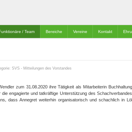
Funktionäre / Team
Bereiche
Vereine
Kontakt
Ehr
egorie:
SVS
-
Mitteilungen des Vorstandes
ndler zum 31.08.2020 ihre Tätigkeit als Mitarbeiterin Buchhaltung
ie engagierte und tatkräftige Unterstützung des Schachverbandes 
ns, dass Annegret weiterhin organisatorisch und schachlich in L