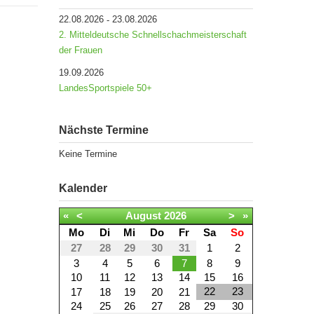
22.08.2026
23.08.2026
-
2. Mitteldeutsche Schnellschachmeisterschaft
der Frauen
19.09.2026
LandesSportspiele 50+
Nächste Termine
Keine Termine
Kalender
«
<
August
2026
>
»
Mo
Di
Mi
Do
Fr
Sa
So
27
28
29
30
31
1
2
3
4
5
6
7
8
9
10
11
12
13
14
15
16
22
23
17
18
19
20
21
24
25
26
27
28
29
30