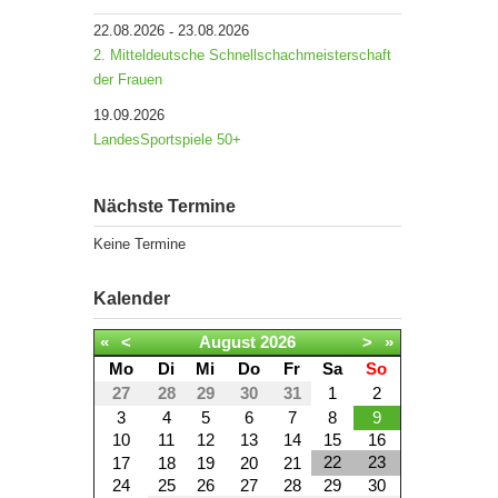
22.08.2026
23.08.2026
-
2. Mitteldeutsche Schnellschachmeisterschaft
der Frauen
19.09.2026
LandesSportspiele 50+
Nächste Termine
Keine Termine
Kalender
«
<
August
2026
>
»
Mo
Di
Mi
Do
Fr
Sa
So
27
28
29
30
31
1
2
3
4
5
6
7
8
9
10
11
12
13
14
15
16
22
23
17
18
19
20
21
24
25
26
27
28
29
30