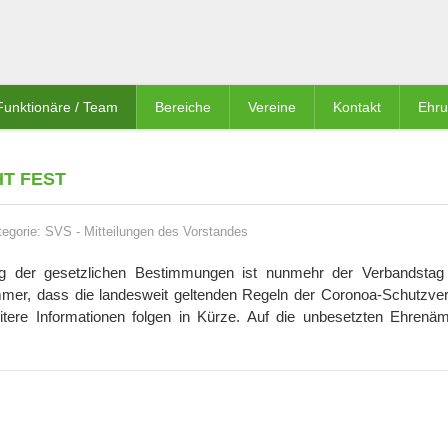
Funktionäre / Team
Bereiche
Vereine
Kontakt
Ehr
T FEST
tegorie:
SVS
-
Mitteilungen des Vorstandes
g der gesetzlichen Bestimmungen ist nunmehr der Verbandstag
mmer, dass die landesweit geltenden Regeln der Coronoa-Schutzve
tere Informationen folgen in Kürze. Auf die unbesetzten Ehrenäm