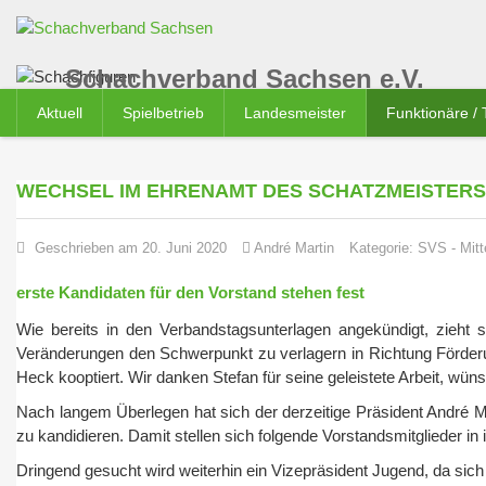
Schachverband Sachsen e.V.
Aktuell
Spielbetrieb
Landesmeister
Funktionäre /
WECHSEL IM EHRENAMT DES SCHATZMEISTERS
Geschrieben am 20. Juni 2020
André Martin
Kategorie:
SVS
-
Mit
erste Kandidaten für den Vorstand stehen fest
Wie bereits in den Verbandstagsunterlagen angekündigt, zieht 
Veränderungen den Schwerpunkt zu verlagern in Richtung Förderu
Heck kooptiert. Wir danken Stefan für seine geleistete Arbeit, wün
Nach langem Überlegen hat sich der derzeitige Präsident André M
zu kandidieren. Damit stellen sich folgende Vorstandsmitglieder i
Dringend gesucht wird weiterhin ein Vizepräsident Jugend, da sich 