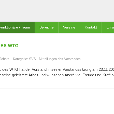
Funktionäre / Team
Bereiche
Vereine
Kontakt
Ehr
DES WTG
Schätz
Kategorie:
SVS
-
Mitteilungen des Vorstandes
ed des WTG hat der Vorstand in seiner Vorstandssitzung am 23.11.20
 seine geleistete Arbeit und wünschen André viel Freude und Kraft b