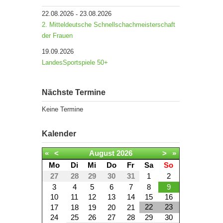
22.08.2026
23.08.2026
-
2. Mitteldeutsche Schnellschachmeisterschaft
der Frauen
19.09.2026
LandesSportspiele 50+
Nächste Termine
Keine Termine
Kalender
«
<
August
2026
>
»
Mo
Di
Mi
Do
Fr
Sa
So
27
28
29
30
31
1
2
3
4
5
6
7
8
9
10
11
12
13
14
15
16
22
23
17
18
19
20
21
24
25
26
27
28
29
30