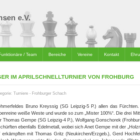
sen e.V.
Funktionäre / Team
Bereiche
Vereine
Kontakt
Ehr
GER IM APRILSCHNELLTURNIER VON FROHBURG
egorie:
Turniere
-
Frohburger Schach
lnehmerfeldes Bruno Kreyssig (SG Leipzig-5 P.) allen das Fürchten. 
upenreine weiße Weste und wurde so zum „Mister 100%“. Die drei Mitf
ler Thomas Gempe (SG Leipzig-4 P.), Wolfgang Gonschorek (Frohburg
hürften ebenfalls Edelmetall, wobei sich Anet Gempe mit der „Holzm
7 erkämpften mit Thomas Gritz (Neukirchen/Erzgeb.), Gerd Hochfel