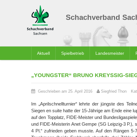
Schachverband Sach
Aktuell
Spielbetrieb
Landesmeister
„YOUNGSTER“ BRUNO KREYSSIG-SIE
Geschrieben am 25. April 2016
Siegfried Thon
Kat
Im „Aprilschnellturnier“ lehrte der jüngste des Tei
Siegen en suite hatte der 15-Jährige am Ende eine l
auf den Topplatz, FIDE-Meister und Bundesligaspie
und FIDE-Meisterin Anet Gempe (SG Leipzig-3 P.), sc
4 Pl.“ zufrieden geben musste. Auf den Rängen 5-