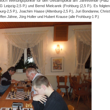
. Noch Wertungspunkte für den Gesamtpokal am Jahresende (Platz 
Leipzig-2,5 P.) und Bernd Mielcarek (Frohburg (2,5 P.). Es folgten
urg-2,5 P.), Joachim Haase (Altenburg-2,5 P.), Juri Bondarew, Christ
ffen Jähne, Jörg Holler und Hubert Krause (alle Frohburg-1 P.)