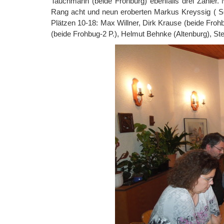
Tauchmann (beide Frohburg) ebenfalls drei Zähler
Rang acht und neun eroberten Markus Kreyssig ( SG 
Plätzen 10-18: Max Willner, Dirk Krause (beide Frohb
(beide Frohbug-2 P.), Helmut Behnke (Altenburg), Ste