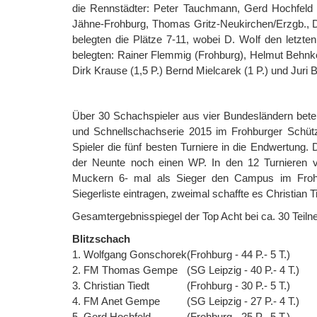
die Rennstädter: Peter Tauchmann, Gerd Hochfeld un
Jähne-Frohburg, Thomas Gritz-Neukirchen/Erzgb., 
belegten die Plätze 7-11, wobei D. Wolf den letzte
belegten: Rainer Flemmig (Frohburg), Helmut Behnke 
Dirk Krause (1,5 P.) Bernd Mielcarek (1 P.) und Juri 
Über 30 Schachspieler aus vier Bundesländern beteil
und Schnellschachserie 2015 im Frohburger Schü
Spieler die fünf besten Turniere in die Endwertung.
der Neunte noch einen WP. In den 12 Turnieren 
Muckern 6- mal als Sieger den Campus im Frohb
Siegerliste eintragen, zweimal schaffte es Christian
Gesamtergebnisspiegel der Top Acht bei ca. 30 Teil
Blitzschach
1. Wolfgang Gonschorek
(Frohburg - 44 P.- 5 T.)
2. FM Thomas Gempe
(SG Leipzig - 40 P.- 4 T.)
3. Christian Tiedt
(Frohburg - 30 P.- 5 T.)
4. FM Anet Gempe
(SG Leipzig - 27 P.- 4 T.)
5. Gerd Hochfeld
(Frohburg - 25 P.- 5 T.)