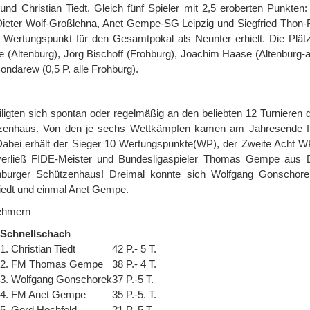
d Christian Tiedt. Gleich fünf Spieler mit 2,5 eroberten Punkten: 
Dieter Wolf-Großlehna, Anet Gempe-SG Leipzig und Siegfried Thon-
n Wertungspunkt für den Gesamtpokal als Neunter erhielt. Die Plät
(Altenburg), Jörg Bischoff (Frohburg), Joachim Haase (Altenburg-all
Bondarew (0,5 P. alle Frohburg).
igten sich spontan oder regelmäßig an den beliebten 12 Turnieren de
tzenhaus. Von den je sechs Wettkämpfen kamen am Jahresende f
 Dabei erhält der Sieger 10 Wertungspunkte(WP), der Zweite Acht WP
verließ FIDE-Meister und Bundesligaspieler Thomas Gempe aus 
urger Schützenhaus! Dreimal konnte sich Wolfgang Gonschore
 Tiedt und einmal Anet Gempe.
nehmern
Schnellschach
1. Christian Tiedt
42 P.- 5 T.
2. FM Thomas Gempe
38 P.- 4 T.
3. Wolfgang Gonschorek
37 P.-5 T.
4. FM Anet Gempe
35 P.-5. T.
5. Gerd Hochfeld
21 P.-5 T.