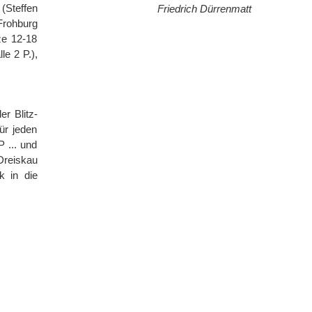
(Steffen
Friedrich Dürrenmatt
Frohburg
ze 12-18
e 2 P.),
r Blitz-
ür jeden
 ... und
Dreiskau
k in die