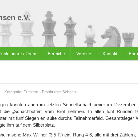
sen e.V.
Funktionäre / Team
Bereiche
Vereine
Kontakt
Ehr
Kategorie:
Turniere
-
Frohburger Schach
ngen konnten auch im letzten Schnellschachturnier im Dezembe
t die „Schachbutter“ vom Brot nehmen. In allen fünf Runden f
ter mit fünf Siegen en suite durchs Teilnehmerfeld. Gesamtsieger 
gte ihm auf dem Silberplatz.
imische Max Willner (3,5 P.) ein. Rang 4-6, alle mit drei Zählern, 