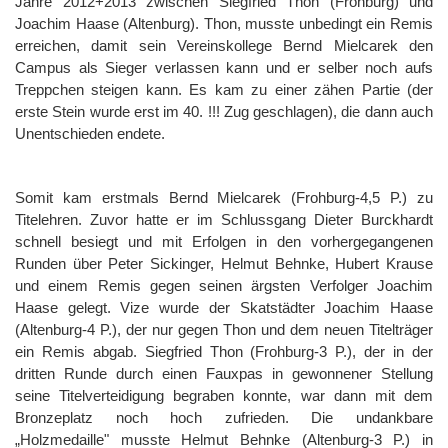
Jahre 2012+2013 zwischen Siegfried Thon (Frohburg) und
Joachim Haase (Altenburg). Thon, musste unbedingt ein Remis
erreichen, damit sein Vereinskollege Bernd Mielcarek den
Campus als Sieger verlassen kann und er selber noch aufs
Treppchen steigen kann. Es kam zu einer zähen Partie (der
erste Stein wurde erst im 40. !!! Zug geschlagen), die dann auch
Unentschieden endete.
Somit kam erstmals Bernd Mielcarek (Frohburg-4,5 P.) zu
Titelehren. Zuvor hatte er im Schlussgang Dieter Burckhardt
schnell besiegt und mit Erfolgen in den vorhergegangenen
Runden über Peter Sickinger, Helmut Behnke, Hubert Krause
und einem Remis gegen seinen ärgsten Verfolger Joachim
Haase gelegt. Vize wurde der Skatstädter Joachim Haase
(Altenburg-4 P.), der nur gegen Thon und dem neuen Titelträger
ein Remis abgab. Siegfried Thon (Frohburg-3 P.), der in der
dritten Runde durch einen Fauxpas in gewonnener Stellung
seine Titelverteidigung begraben konnte, war dann mit dem
Bronzeplatz noch hoch zufrieden. Die undankbare
„Holzmedaille" musste Helmut Behnke (Altenburg-3 P.) in