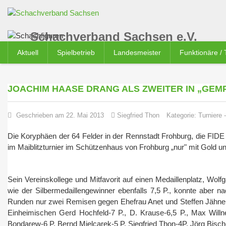
Schachverband Sachsen e.V.
Aktuell
Spielbetrieb
Landesmeister
Funktionäre /
JOACHIM HAASE DRANG ALS ZWEITER IN „GEM
Geschrieben am 22. Mai 2013
Siegfried Thon
Kategorie:
Turniere
Die Koryphäen der 64 Felder in der Rennstadt Frohburg, die FI
im Maiblitzturnier im Schützenhaus von Frohburg „nur" mit Gold u
Sein Vereinskollege und Mitfavorit auf einen Medaillenplatz, Wol
wie der Silbermedaillengewinner ebenfalls 7,5 P., konnte aber
Runden nur zwei Remisen gegen Ehefrau Anet und Steffen Jähne (
Einheimischen Gerd Hochfeld-7 P., D. Krause-6,5 P., Max Willn
Bondarew-6 P. Bernd Mielcarek-5 P. Siegfried Thon-4P. Jörg Bischo