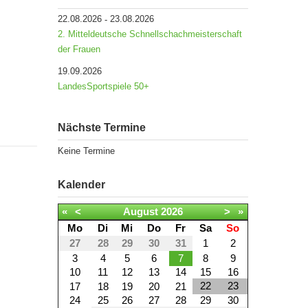
22.08.2026
23.08.2026
-
2. Mitteldeutsche Schnellschachmeisterschaft
der Frauen
19.09.2026
LandesSportspiele 50+
Nächste Termine
Keine Termine
Kalender
«
<
August
2026
>
»
Mo
Di
Mi
Do
Fr
Sa
So
27
28
29
30
31
1
2
3
4
5
6
7
8
9
10
11
12
13
14
15
16
22
23
17
18
19
20
21
24
25
26
27
28
29
30