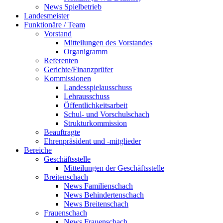
News Spielbetrieb
Landesmeister
Funktionäre / Team
Vorstand
Mitteilungen des Vorstandes
Organigramm
Referenten
Gerichte/Finanzprüfer
Kommissionen
Landesspielausschuss
Lehrausschuss
Öffentlichkeitsarbeit
Schul- und Vorschulschach
Strukturkommission
Beauftragte
Ehrenpräsident und -mitglieder
Bereiche
Geschäftsstelle
Mitteilungen der Geschäftsstelle
Breitenschach
News Familienschach
News Behindertenschach
News Breitenschach
Frauenschach
News Frauenschach