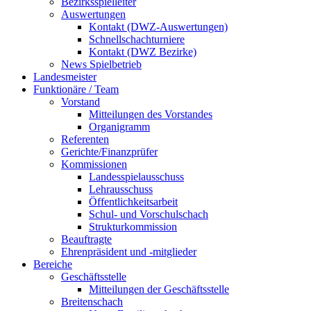
Bezirksspielleiter
Auswertungen
Kontakt (DWZ-Auswertungen)
Schnellschachturniere
Kontakt (DWZ Bezirke)
News Spielbetrieb
Landesmeister
Funktionäre / Team
Vorstand
Mitteilungen des Vorstandes
Organigramm
Referenten
Gerichte/Finanzprüfer
Kommissionen
Landesspielausschuss
Lehrausschuss
Öffentlichkeitsarbeit
Schul- und Vorschulschach
Strukturkommission
Beauftragte
Ehrenpräsident und -mitglieder
Bereiche
Geschäftsstelle
Mitteilungen der Geschäftsstelle
Breitenschach