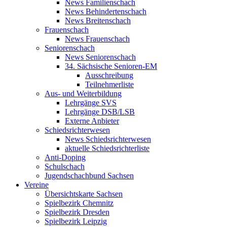
News Familienschach
News Behindertenschach
News Breitenschach
Frauenschach
News Frauenschach
Seniorenschach
News Seniorenschach
34. Sächsische Senioren-EM
Ausschreibung
Teilnehmerliste
Aus- und Weiterbildung
Lehrgänge SVS
Lehrgänge DSB/LSB
Externe Anbieter
Schiedsrichterwesen
News Schiedsrichterwesen
aktuelle Schiedsrichterliste
Anti-Doping
Schulschach
Jugendschachbund Sachsen
Vereine
Übersichtskarte Sachsen
Spielbezirk Chemnitz
Spielbezirk Dresden
Spielbezirk Leipzig