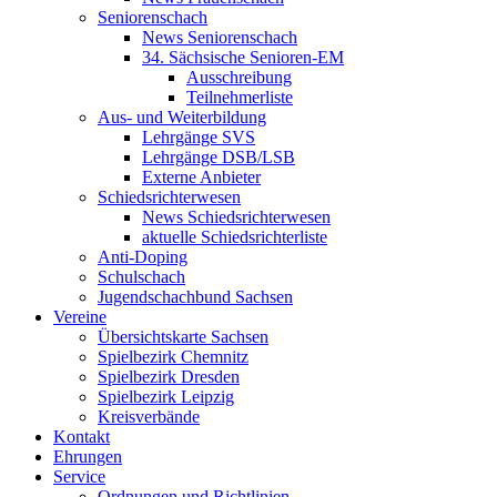
Seniorenschach
News Seniorenschach
34. Sächsische Senioren-EM
Ausschreibung
Teilnehmerliste
Aus- und Weiterbildung
Lehrgänge SVS
Lehrgänge DSB/LSB
Externe Anbieter
Schiedsrichterwesen
News Schiedsrichterwesen
aktuelle Schiedsrichterliste
Anti-Doping
Schulschach
Jugendschachbund Sachsen
Vereine
Übersichtskarte Sachsen
Spielbezirk Chemnitz
Spielbezirk Dresden
Spielbezirk Leipzig
Kreisverbände
Kontakt
Ehrungen
Service
Ordnungen und Richtlinien