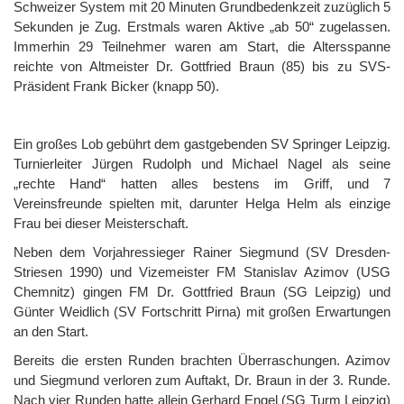
Schweizer System mit 20 Minuten Grundbedenkzeit zuzüglich 5
Sekunden je Zug. Erstmals waren Aktive „ab 50“ zugelassen.
Immerhin 29 Teilnehmer waren am Start, die Altersspanne
reichte von Altmeister Dr. Gottfried Braun (85) bis zu SVS-
Präsident Frank Bicker (knapp 50).
Ein großes Lob gebührt dem gastgebenden SV Springer Leipzig.
Turnierleiter Jürgen Rudolph und Michael Nagel als seine
„rechte Hand“ hatten alles bestens im Griff, und 7
Vereinsfreunde spielten mit, darunter Helga Helm als einzige
Frau bei dieser Meisterschaft.
Neben dem Vorjahressieger Rainer Siegmund (SV Dresden-
Striesen 1990) und Vizemeister FM Stanislav Azimov (USG
Chemnitz) gingen FM Dr. Gottfried Braun (SG Leipzig) und
Günter Weidlich (SV Fortschritt Pirna) mit großen Erwartungen
an den Start.
Bereits die ersten Runden brachten Überraschungen. Azimov
und Siegmund verloren zum Auftakt, Dr. Braun in der 3. Runde.
Nach vier Runden hatte allein Gerhard Engel (SG Turm Leipzig)