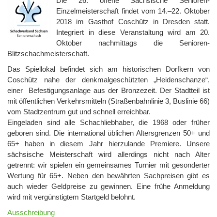
Die 26. offene Sächsische Senioren-
Einzelmeisterschaft findet vom 14.–22. Oktober
2018 im Gasthof Coschütz in Dresden statt.
Integriert in diese Veranstaltung wird am 20.
Oktober nachmittags die Senioren-
Blitzschachmeisterschaft.
Das Spiellokal befindet sich am historischen Dorfkern von
Coschütz nahe der denkmalgeschützten „Heidenschanze“,
einer Befestigungsanlage aus der Bronzezeit. Der Stadtteil ist
mit öffentlichen Verkehrsmitteln (Straßenbahnlinie 3, Buslinie 66)
vom Stadtzentrum gut und schnell erreichbar.
Eingeladen sind alle Schachliebhaber, die 1968 oder früher
geboren sind. Die international üblichen Altersgrenzen 50+ und
65+ haben in diesem Jahr hierzulande Premiere. Unsere
sächsische Meisterschaft wird allerdings nicht nach Alter
getrennt: wir spielen ein gemeinsames Turnier mit gesonderter
Wertung für 65+. Neben den bewährten Sachpreisen gibt es
auch wieder Geldpreise zu gewinnen. Eine frühe Anmeldung
wird mit vergünstigtem Startgeld belohnt.
Ausschreibung