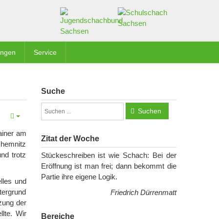
ungen
Service
Suche
Suchen
ainer am
Zitat der Woche
Chemnitz
nd trotz
Stückeschreiben ist wie Schach: Bei der
Eröffnung ist man frei; dann bekommt die
Partie ihre eigene Logik.
elles und
tergrund
Friedrich Dürrenmatt
tzung der
lte. Wir
Bereiche