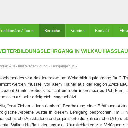
Funktionäre / Team
Bereiche
Vereine
Kontakt
Ehr
EITERBILDUNGSLEHRGANG IN WILKAU HASSLAU
gorie:
Aus- und Weiterbildung
-
Lehrgänge SVS
n Wochenendes war das Interesse am Weiterbildungslehrgang für C-Tr
5 erhöht werden musste. Vor allem Trainer aus der Region Zwickau/
 Dozent Günter Sobeck traf auf ein sehr interessiertes Publikum, u
n allen als sehr erfolgreich eingeschätzt.
ils, "erst Ziehen - dann denken", Bearbeitung einer Eröffnung, Aktu
holgische Aspekte wurde in diesem Lehrgang besprochen. Im Hin
 die technische Ausstattung und organisierte die kulinarische Unterstü
tal Wilkau-Haßlau, der uns die Räumlichkeiten zur Vefügung stel