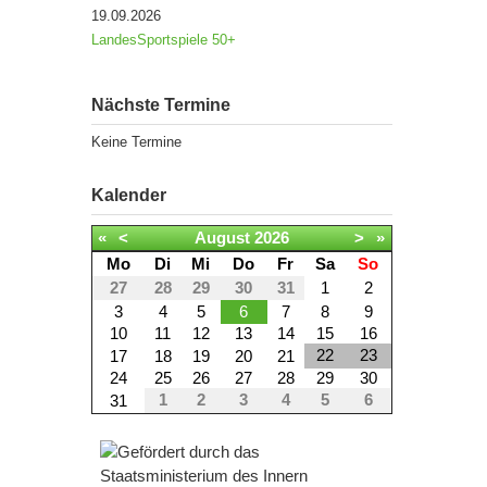
19.09.2026
LandesSportspiele 50+
Nächste Termine
Keine Termine
Kalender
«
<
August
2026
>
»
Mo
Di
Mi
Do
Fr
Sa
So
27
28
29
30
31
1
2
3
4
5
6
7
8
9
10
11
12
13
14
15
16
22
23
17
18
19
20
21
24
25
26
27
28
29
30
1
2
3
4
5
6
31