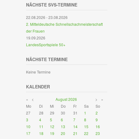
NÄCHSTE SVS-TERMINE
22.08.2026
-
23.08.2026
2. Mitteldeutsche Schnellschachmeisterschaft
der Frauen
19.09.2026
LandesSportspiele 50+
NÄCHSTE TERMINE
Keine Termine
KALENDER
«
<
August
2026
>
»
Mo
Di
Mi
Do
Fr
Sa
So
27
28
29
30
31
1
2
3
4
5
6
7
8
9
10
11
12
13
14
15
16
17
18
19
20
21
22
23