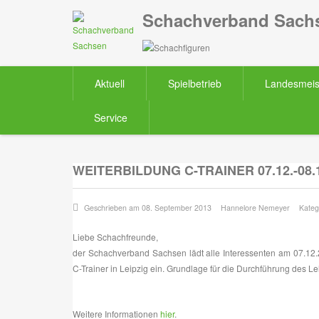
Schachverband Sachs
Aktuell
Spielbetrieb
Landesmeis
Service
WEITERBILDUNG C-TRAINER 07.12.-08.1
Geschrieben am 08. September 2013
Hannelore Nemeyer
Kateg
Liebe Schachfreunde,
der Schachverband Sachsen lädt alle Interessenten am 07.12.
C-Trainer in Leipzig ein. Grundlage für die Durchführung des Leh
Weitere Informationen
hier
.