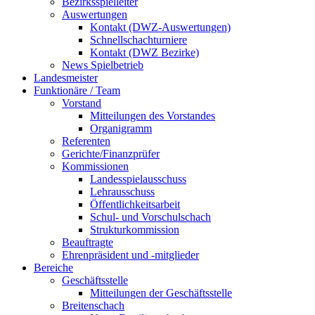
Bezirksspielleiter
Auswertungen
Kontakt (DWZ-Auswertungen)
Schnellschachturniere
Kontakt (DWZ Bezirke)
News Spielbetrieb
Landesmeister
Funktionäre / Team
Vorstand
Mitteilungen des Vorstandes
Organigramm
Referenten
Gerichte/Finanzprüfer
Kommissionen
Landesspielausschuss
Lehrausschuss
Öffentlichkeitsarbeit
Schul- und Vorschulschach
Strukturkommission
Beauftragte
Ehrenpräsident und -mitglieder
Bereiche
Geschäftsstelle
Mitteilungen der Geschäftsstelle
Breitenschach