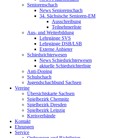
Seniorenschach
News Seniorenschach
34. Sächsische Senioren-EM
Ausschreibung
Teilnehmerliste
Aus- und Weiterbildung
Lehrgänge SVS
Lehrgänge DSB/LSB
Externe Anbieter
Schiedsrichterwesen
News Schiedsrichterwesen
aktuelle Schiedsrichterliste
Anti-Doping
Schulschach
Jugendschachbund Sachsen
Vereine
Übersichtskarte Sachsen
Spielbezirk Chemnitz
Spielbezirk Dresden
Spielbezirk Leipzig
Kreisverbände
Kontakt
Ehrungen
Service
Ordnungen und Richtlinien