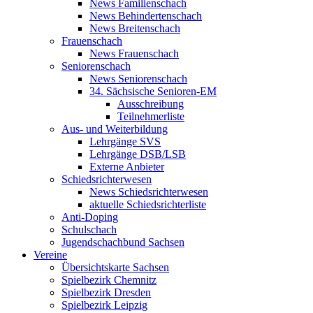
News Familienschach
News Behindertenschach
News Breitenschach
Frauenschach
News Frauenschach
Seniorenschach
News Seniorenschach
34. Sächsische Senioren-EM
Ausschreibung
Teilnehmerliste
Aus- und Weiterbildung
Lehrgänge SVS
Lehrgänge DSB/LSB
Externe Anbieter
Schiedsrichterwesen
News Schiedsrichterwesen
aktuelle Schiedsrichterliste
Anti-Doping
Schulschach
Jugendschachbund Sachsen
Vereine
Übersichtskarte Sachsen
Spielbezirk Chemnitz
Spielbezirk Dresden
Spielbezirk Leipzig