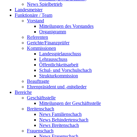
News Spielbetrieb
Landesmeister
Funktionäre / Team
Vorstand
Mitteilungen des Vorstandes
Organigramm
Referenten
Gerichte/Finanzprüfer
Kommissionen
Landesspielausschuss
Lehrausschuss
Öffentlichkeitsarbeit
Schul- und Vorschulschach
Strukturkommission
Beauftragte
Ehrenpräsident und -mitglieder
Bereiche
Geschäftsstelle
Mitteilungen der Geschäftsstelle
Breitenschach
News Familienschach
News Behindertenschach
News Breitenschach
Frauenschach
News Frauenschach