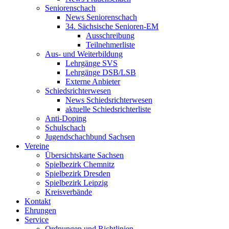
Seniorenschach
News Seniorenschach
34. Sächsische Senioren-EM
Ausschreibung
Teilnehmerliste
Aus- und Weiterbildung
Lehrgänge SVS
Lehrgänge DSB/LSB
Externe Anbieter
Schiedsrichterwesen
News Schiedsrichterwesen
aktuelle Schiedsrichterliste
Anti-Doping
Schulschach
Jugendschachbund Sachsen
Vereine
Übersichtskarte Sachsen
Spielbezirk Chemnitz
Spielbezirk Dresden
Spielbezirk Leipzig
Kreisverbände
Kontakt
Ehrungen
Service
Ordnungen und Richtlinien