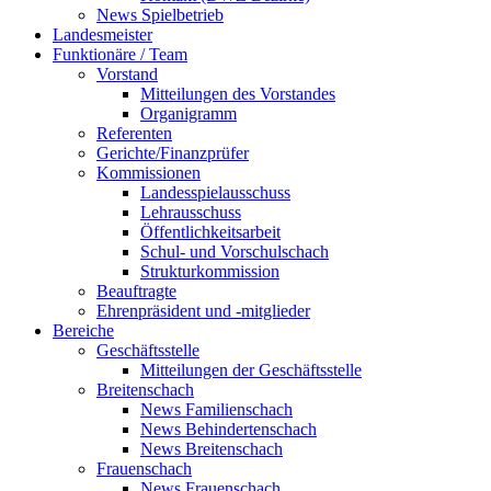
News Spielbetrieb
Landesmeister
Funktionäre / Team
Vorstand
Mitteilungen des Vorstandes
Organigramm
Referenten
Gerichte/Finanzprüfer
Kommissionen
Landesspielausschuss
Lehrausschuss
Öffentlichkeitsarbeit
Schul- und Vorschulschach
Strukturkommission
Beauftragte
Ehrenpräsident und -mitglieder
Bereiche
Geschäftsstelle
Mitteilungen der Geschäftsstelle
Breitenschach
News Familienschach
News Behindertenschach
News Breitenschach
Frauenschach
News Frauenschach