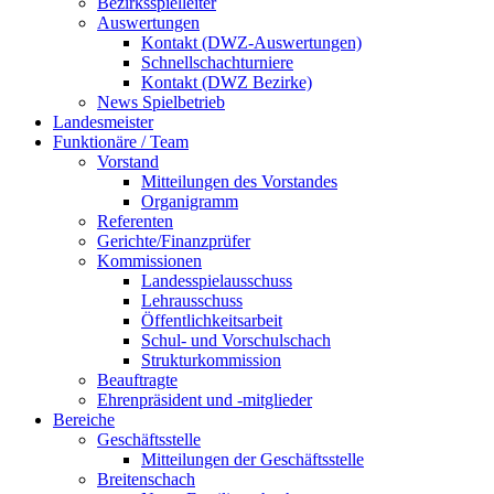
Bezirksspielleiter
Auswertungen
Kontakt (DWZ-Auswertungen)
Schnellschachturniere
Kontakt (DWZ Bezirke)
News Spielbetrieb
Landesmeister
Funktionäre / Team
Vorstand
Mitteilungen des Vorstandes
Organigramm
Referenten
Gerichte/Finanzprüfer
Kommissionen
Landesspielausschuss
Lehrausschuss
Öffentlichkeitsarbeit
Schul- und Vorschulschach
Strukturkommission
Beauftragte
Ehrenpräsident und -mitglieder
Bereiche
Geschäftsstelle
Mitteilungen der Geschäftsstelle
Breitenschach