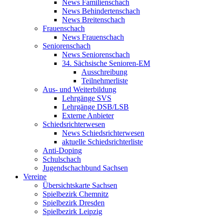
News Familienschach
News Behindertenschach
News Breitenschach
Frauenschach
News Frauenschach
Seniorenschach
News Seniorenschach
34. Sächsische Senioren-EM
Ausschreibung
Teilnehmerliste
Aus- und Weiterbildung
Lehrgänge SVS
Lehrgänge DSB/LSB
Externe Anbieter
Schiedsrichterwesen
News Schiedsrichterwesen
aktuelle Schiedsrichterliste
Anti-Doping
Schulschach
Jugendschachbund Sachsen
Vereine
Übersichtskarte Sachsen
Spielbezirk Chemnitz
Spielbezirk Dresden
Spielbezirk Leipzig